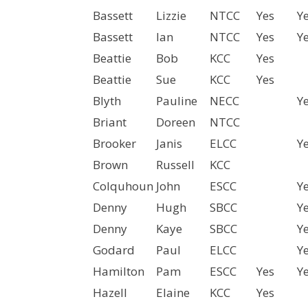
Bassett
Lizzie
NTCC
Yes
Y
Bassett
Ian
NTCC
Yes
Y
Beattie
Bob
KCC
Yes
Beattie
Sue
KCC
Yes
Blyth
Pauline
NECC
Y
Briant
Doreen
NTCC
Brooker
Janis
ELCC
Y
Brown
Russell
KCC
Colquhoun
John
ESCC
Y
Denny
Hugh
SBCC
Y
Denny
Kaye
SBCC
Y
Godard
Paul
ELCC
Y
Hamilton
Pam
ESCC
Yes
Y
Hazell
Elaine
KCC
Yes