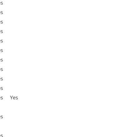
es
es
es
es
es
es
es
es
es
es
es
Yes
es
es