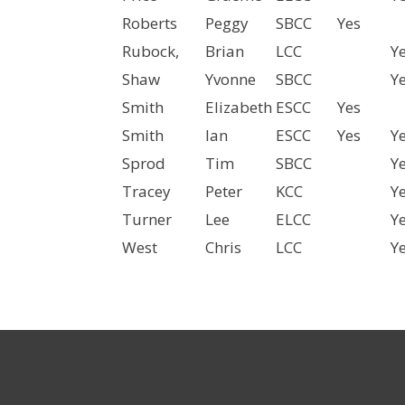
Roberts
Peggy
SBCC
Yes
Rubock,
Brian
LCC
Y
Shaw
Yvonne
SBCC
Y
Smith
Elizabeth
ESCC
Yes
Smith
Ian
ESCC
Yes
Y
Sprod
Tim
SBCC
Y
Tracey
Peter
KCC
Y
Turner
Lee
ELCC
Y
West
Chris
LCC
Y