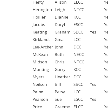
Henty
Alison
ELCC
Y
Herington
Leigh
NTCC
Y
Hollier
Dianne
KCC
Y
Jacobs
Daryl
ESCC
Y
Keating
Graham
SBCC
Yes
Y
Kirkland,
Gina
LCC
Y
Lee-Archer
John
DCC
Y
McKean
Ruth
NECC
Y
Midson
Chris
NTCC
Y
Munting
Garry
KCC
Y
Myers
Heather
DCC
Y
Neilsen
Bill
SBCC
Yes
Paine
Patsy
LCC
Y
Pearson
Sue
ESCC
Yes
Price
Graeme
ELCC
Y